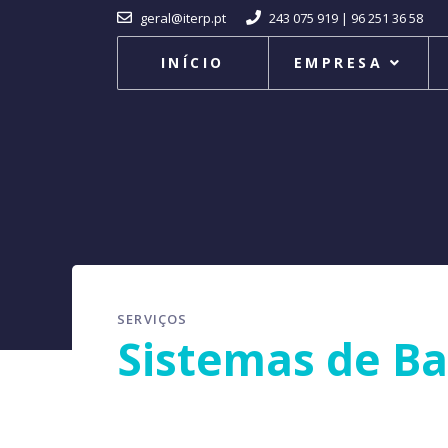
geral@iterp.pt
243 075 919 | 96 251 36 58
INÍCIO
EMPRESA
SERVIÇOS
Sistemas de Ba