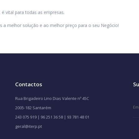
 é vital para todas as empresas.
 a melhor solução e ao melhor preço para o seu Negócio!
Contactos
Su
Rua Brigadeiro Lino Dias Valente nº 45C
2005-182 Santarém
243 075 919 | 96 251 36 58 | 93 781 48 01
geral@iterp.pt