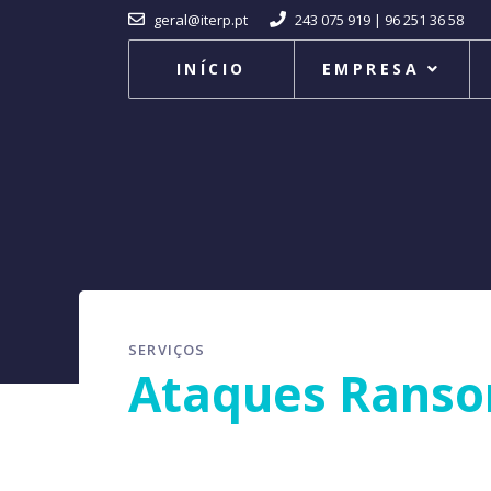
geral@iterp.pt
243 075 919 | 96 251 36 58
INÍCIO
EMPRESA
SERVIÇOS
Ataques Rans